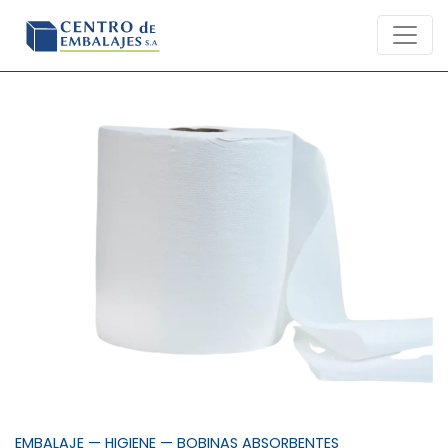
Skip
to
content
EMBALAJE
—
HIGIENE
—
BOBINAS ABSORBENTES