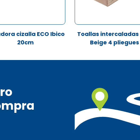
adora cizalla ECO Ibico
Toallas intercaladas
20cm
Beige 4 pliegues
ro
ompra