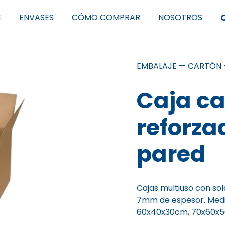
E
ENVASES
CÓMO COMPRAR
NOSOTROS
EMBALAJE
—
CARTÓN
Caja ca
reforza
pared
Cajas multiuso con so
7mm de espesor. Med
60x40x30cm, 70x60x5