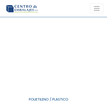
Skip
to
content
EMBALAJE
—
POLIETILENO / PLASTICO
—
ESPUMA DE
POLIETILENO