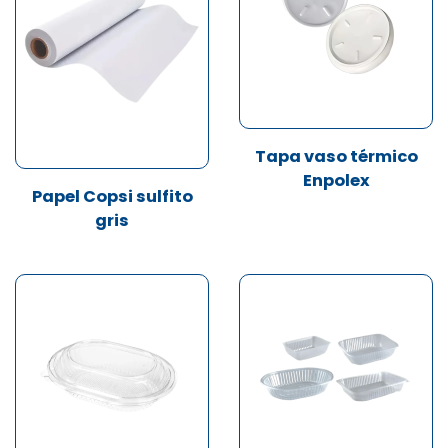
Tapa vaso térmico
Enpolex
Papel Copsi sulfito
gris