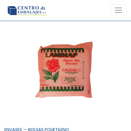
Skip
to
content
ENVASES
—
BOLSAS POLIETILENO