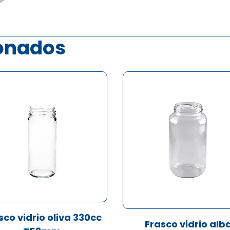
ionados
sco vidrio oliva 330cc
Frasco vidrio alb