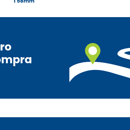
T58mm
ro
ompra