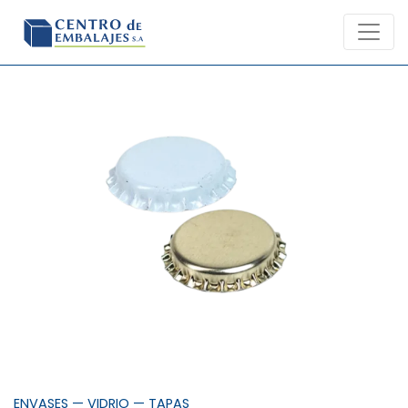
Skip
to
content
ENVASES
—
VIDRIO
—
TAPAS