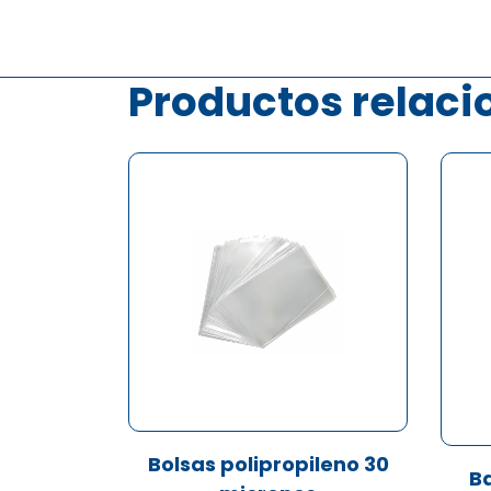
Productos relac
Bolsas polipropileno 30
B