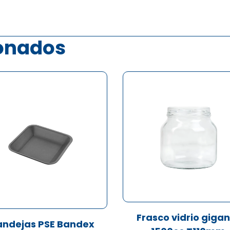
ionados
Frasco vidrio giga
andejas PSE Bandex