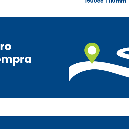
1500cc T110mm
ro
ompra