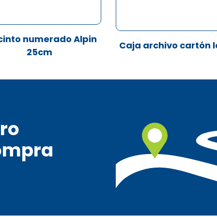
cinto numerado Alpin
Caja archivo cartón 
25cm
ro
ompra